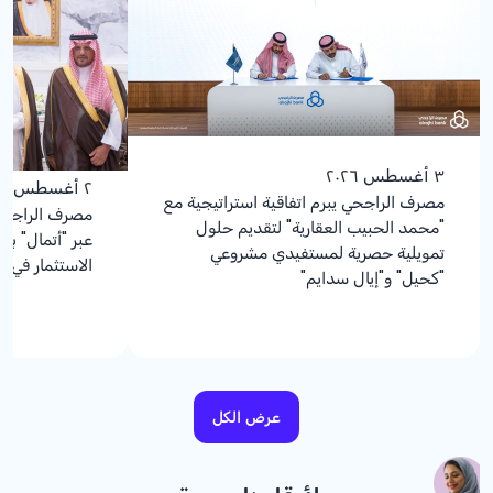
٣ أغسطس ٢٠٢٦
٢ أغسطس ٢٠٢٦
مصرف الراجحي يبرم اتفاقية استراتيجية مع
مصرف الراجحي
"محمد الحبيب العقارية" لتقديم حلول
عبر "أتمال" بت
تمويلية حصرية لمستفيدي مشروعي
الاستثمار في 
"كحيل" و"إيال سدايم"
عرض الكل