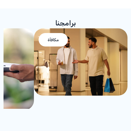
برامجنا
مكافأة