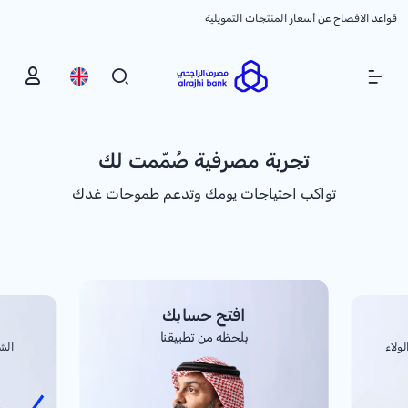
قواعد الافصاح عن أسعار المنتجات التمويلية
Show Menu
تجربة مصرفية صُمّمت لك
تواكب احتياجات يومك وتدعم طموحات غدك
افتح حسابك
بلحظه من تطبيقنا
لولاء
الش