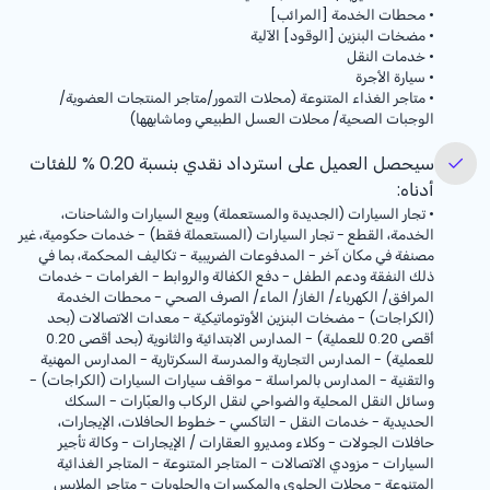
•
محطات الخدمة [المرائب]
•
مضخات البنزين [الوقود] الآلية
•
خدمات النقل
•
سيارة الأجرة
•
متاجر الغذاء المتنوعة (محلات التمور/متاجر المنتجات العضوية/
الوجبات الصحية/ محلات العسل الطبيعي وماشابهها)
سيحصل العميل على استرداد نقدي بنسبة
% 0.20
للفئات
أدناه:
•
تجار السيارات (الجديدة والمستعملة) وبيع السيارات والشاحنات،
الخدمة، القطع - تجار السيارات (المستعملة فقط) - خدمات حكومية، غير
مصنفة في مكان آخر - المدفوعات الضريبية - تكاليف المحكمة، بما في
ذلك النفقة ودعم الطفل - دفع الكفالة والروابط - الغرامات - خدمات
المرافق/ الكهرباء/ الغاز/ الماء/ الصرف الصحي - محطات الخدمة
(الكراجات) - مضخات البنزين الأوتوماتيكية - معدات الاتصالات (بحد
أقصى 0.20 للعملية) - المدارس الابتدائية والثانوية (بحد أقصى 0.20
للعملية) - المدارس التجارية والمدرسة السكرتارية - المدارس المهنية
والتقنية - المدارس بالمراسلة - مواقف سيارات السيارات (الكراجات) -
وسائل النقل المحلية والضواحي لنقل الركاب والعبّارات - السكك
الحديدية - خدمات النقل - التاكسي - خطوط الحافلات، الإيجارات،
حافلات الجولات - وكلاء ومديرو العقارات / الإيجارات - وكالة تأجير
السيارات - مزودي الاتصالات - المتاجر المتنوعة - المتاجر الغذائية
المتنوعة - محلات الحلوى والمكسرات والحلويات - متاجر الملابس