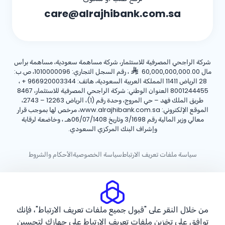
care@alrajhibank.com.sa
شركة الراجحي المصرفية للاستثمار، شركة مساهمة سعودية، مساهمة برأس
مال 60,000,000,000.00
، رقم السجل التجاري: 1010000096، ص.ب:
28 الرياض 11411 المملكة العربية السعودية، هاتف:
+ 966920003344
،
8001244455 العنوان الوطني: شركة الراجحي المصرفية للاستثمار، 8467
طريق الملك فهد – حي المروج، وحدة رقم (1)، الرياض 12263 – 2743،
الموقع الإلكتروني: www.alrajhibank.com.sa، مرخص لها بموجب قرار
معالي وزير المالية رقم 3/1698 وتاريخ 06/07/1408هـ ، وخاضعة لرقابة
وإشراف البنك المركزي السعودي.
سياسة ملفات تعريف الارتباط
سياسة الخصوصية
الأحكام والشروط
حقوق الطبع والنشر ©2026 مصرف الراجحي.
من خلال النقر على "قبول جميع ملفات تعريف الارتباط"، فإنك
توافق على تخزين ملفات تعريف الارتباط على جهازك لتحسين