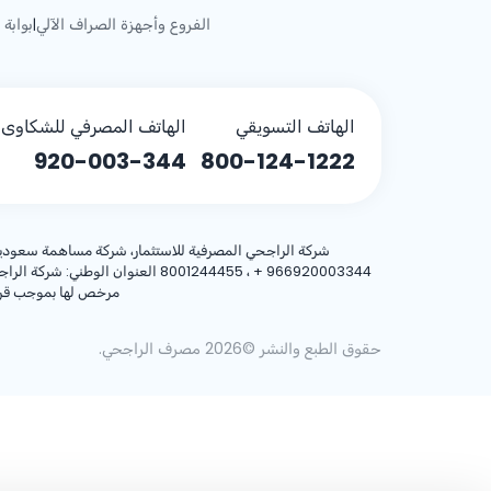
الفروع وأجهزة الصراف الآلي
بوابة 
|
الهاتف التسويقي
الهاتف المصرفي للشكاوى (
920-003-344
800-124-1222
شركة الراجحي المصرفية للاستثمار، شركة مساهمة سعودية، مساهمة بر
+ 966920003344
مرخص لها بموجب قرار معالي وزير المالية رقم 3/1698 وتا
حقوق الطبع والنشر ©2026 مصرف الراجحي.