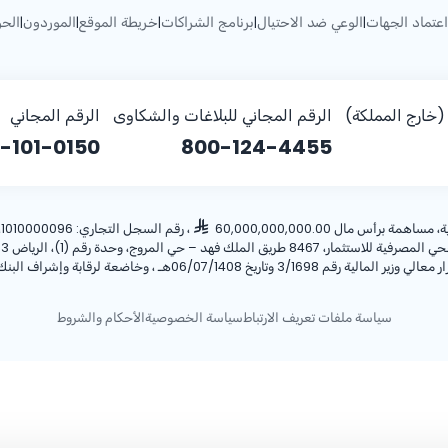
اعتماد الجهات
الوعي ضد الاحتيال
برنامج الشراكات
خريطة الموقع
الموردون
الحو
|
|
|
|
|
خارج المملكة)
الرقم المجاني للبلاغات والشكاوى
الرقم المجاني
-101-0150
800-124-4455
أس مال 60,000,000,000.00
، رقم السجل التجاري: 1010000096، ص.ب: 28 الرياض 11411 المملكة العربية السعودية، هاتف:
ريخ 06/07/1408هـ ، وخاضعة لرقابة وإشراف البنك المركزي السعودي.
سياسة ملفات تعريف الارتباط
سياسة الخصوصية
الأحكام والشروط