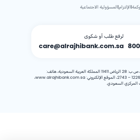
كمة
الإلتزام
المسؤولية الاجتماعية
|
|
لرفع طلب أو شكوى
care@alrajhibank.com.sa
800
، 8001244455 العنوان الوطني: شركة الراجحي المصرفية للاستثمار، 8467 طريق الملك فهد – حي المروج، وحدة رقم (1)، الرياض 12263 – 2743، الموقع الإلكتروني: www.alrajhibank.com.sa،