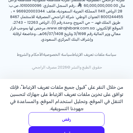
مال 60,000,000,000.00
، رقم السجل التجاري: 1010000096، ص.ب:
28 الرياض 11411 المملكة العربية السعودية، هاتف:
+ 966920003344
،
8001244455 العنوان الوطني: شركة الراجحي المصرفية للاستثمار، 8467
طريق الملك فهد – حي المروج، وحدة رقم (1)، الرياض 12263 – 2743،
الموقع الإلكتروني: www.alrajhibank.com.sa، مرخص لها بموجب قرار
معالي وزير المالية رقم 3/1698 وتاريخ 06/07/1408هـ ، وخاضعة لرقابة
وإشراف البنك المركزي السعودي.
سياسة ملفات تعريف الارتباط
سياسة الخصوصية
الأحكام والشروط
حقوق الطبع والنشر ©2026 مصرف الراجحي.
من خلال النقر على "قبول جميع ملفات تعريف الارتباط"، فإنك
توافق على تخزين ملفات تعريف الارتباط على جهازك لتحسين
التنقل في الموقع، وتحليل استخدام الموقع، والمساعدة في
جهودنا التسويقية.
رفض