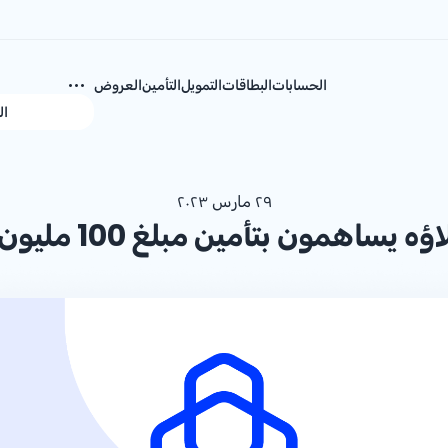
الحسابات
البطاقات
التمويل
التأمين
العروض
ال
٢٩ مارس ٢٠٢٣
اهمون بتأمين مبلغ 100 مليون