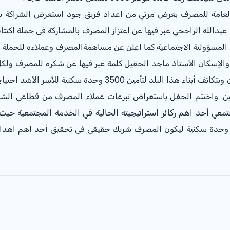
 العامة للمصرف بعرض مرئي من اعداد فريق جود استعرض الشراكة 
دالله الراجحي عبر فيها عن اعتزاز المصرف بالمشاركة في حملة اكتتاب
سؤولية الاجتماعية كما اعلن عن مساهمةالمصرف وعملاءه للحملة بتأمين مبل
ية والإسكان الأستاذ ماجد الحقيل كلمة عبر فيها عن شكره للمصرف ول
العالم وذكر انهم خلال هذه المبادرة يطمحون وبتكاتف أبناء هذا ال
نين. واختتم الحفل باستعراض تبرعات عملاء المصرف من قطاعي الشركا
عي أحد اهم ركائز استراتيجيته الحالية في الخدمة المجتمعية حيث سبق ل