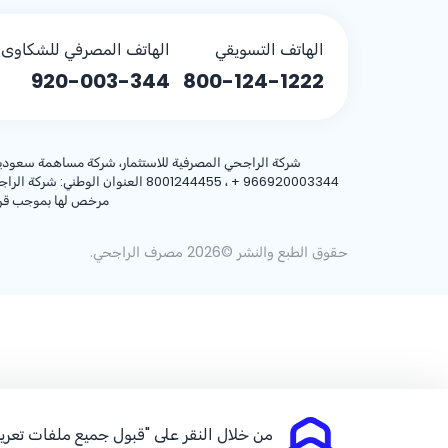
الهاتف التسويقي
الهاتف المصرفي للشكاوى (
920-003-344
800-124-1222
شركة الراجحي المصرفية للاستثمار، شركة مساهمة سعودية، مساهمة بر
+ 966920003344
مرخص لها بموجب قرار معالي وزير المالية رقم 3/1698 وتا
حقوق الطبع والنشر ©2026 مصرف الراجحي.
من خلال النقر على "قبول جميع ملفات تعريف