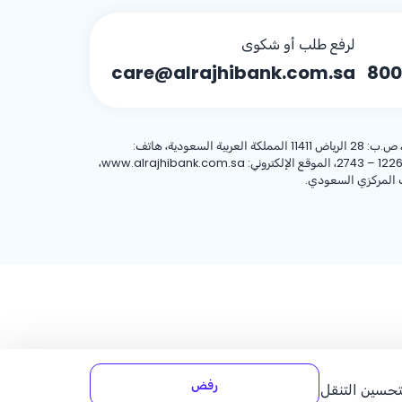
لرفع طلب أو شكوى
care@alrajhibank.com.sa
800
، 8001244455 العنوان الوطني: شركة الراجحي المصرفية للاستثمار، 8467 طريق الملك فهد – حي المروج، وحدة رقم (1)، الرياض 12263 – 2743، الموقع الإلكتروني: www.alrajhibank.com.sa،
رفض
لتحسين التنقل