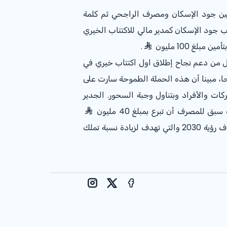
بين جود الإسكان ومصرف الراجحي ثم كلمة
 جود الإسكان كمدير مالي للاكتتاب الخيري
غ 100 مليون
.
كل من دعم نجاح إطلاق اول اكتتاب خيري في
بلد لتأمين 3500 وحدة سكنية للأسر الأشد احتياجا، مبينا أن هذه الحملة الطموحة سارت على
ت والأفراد وبتناول وجبة السحور. الجدير
لمصرف أن تبرع بمبلغ 40 مليون
لجود الإسكان أسهمت في بناء أكثر من 222 وحدة سكنية ليكون المصرف شريك حقيقي في تحقيق أحد اهم اهداف رؤية 2030 والتي تهدف لزيادة نسبة تملك
Instagram
Facebook
X