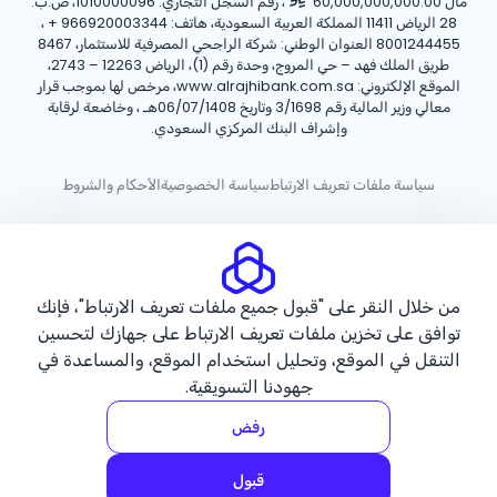
مال 60,000,000,000.00
، رقم السجل التجاري: 1010000096، ص.ب:
28 الرياض 11411 المملكة العربية السعودية، هاتف:
+ 966920003344
،
8001244455 العنوان الوطني: شركة الراجحي المصرفية للاستثمار، 8467
طريق الملك فهد – حي المروج، وحدة رقم (1)، الرياض 12263 – 2743،
الموقع الإلكتروني: www.alrajhibank.com.sa، مرخص لها بموجب قرار
معالي وزير المالية رقم 3/1698 وتاريخ 06/07/1408هـ ، وخاضعة لرقابة
وإشراف البنك المركزي السعودي.
سياسة ملفات تعريف الارتباط
سياسة الخصوصية
الأحكام والشروط
حقوق الطبع والنشر ©2026 مصرف الراجحي.
من خلال النقر على "قبول جميع ملفات تعريف الارتباط"، فإنك
توافق على تخزين ملفات تعريف الارتباط على جهازك لتحسين
التنقل في الموقع، وتحليل استخدام الموقع، والمساعدة في
جهودنا التسويقية.
رفض
قبول