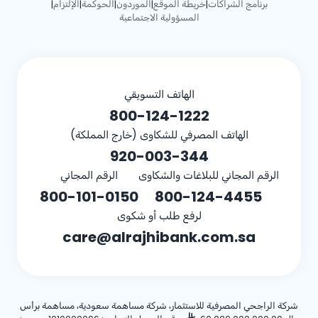
برنامج الشراكات
خريطة الموقع
الموردون
الحوكمة
الإلتزام
|
|
|
|
|
المسؤولية الاجتماعية
الهاتف التسويقي
800-124-1222
الهاتف المصرفي للشكاوى (خارج المملكة)
920-003-344
الرقم المجاني للبلاغات والشكاوى
الرقم المجاني
800-101-0150
800-124-4455
لرفع طلب أو شكوى
care@alrajhibank.com.sa
شركة الراجحي المصرفية للاستثمار، شركة مساهمة سعودية، مساهمة برأس