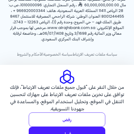
مال 60,000,000,000.00
، رقم السجل التجاري: 1010000096، ص.ب:
28 الرياض 11411 المملكة العربية السعودية، هاتف:
+ 966920003344
،
8001244455 العنوان الوطني: شركة الراجحي المصرفية للاستثمار، 8467
طريق الملك فهد – حي المروج، وحدة رقم (1)، الرياض 12263 – 2743،
الموقع الإلكتروني: www.alrajhibank.com.sa، مرخص لها بموجب قرار
معالي وزير المالية رقم 3/1698 وتاريخ 06/07/1408هـ ، وخاضعة لرقابة
وإشراف البنك المركزي السعودي.
سياسة ملفات تعريف الارتباط
سياسة الخصوصية
الأحكام والشروط
حقوق الطبع والنشر ©2026 مصرف الراجحي.
من خلال النقر على "قبول جميع ملفات تعريف الارتباط"، فإنك
توافق على تخزين ملفات تعريف الارتباط على جهازك لتحسين
التنقل في الموقع، وتحليل استخدام الموقع، والمساعدة في
جهودنا التسويقية.
رفض