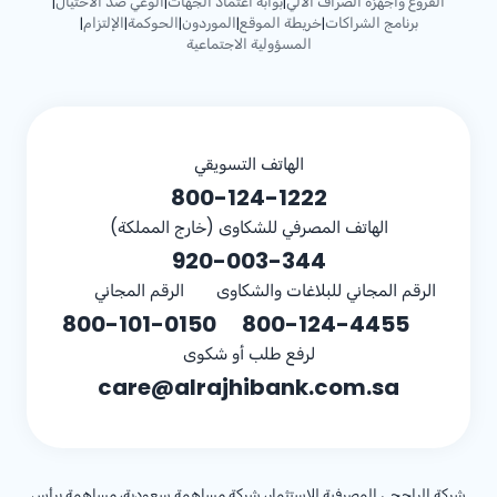
الفروع وأجهزة الصراف الآلي
بوابة اعتماد الجهات
الوعي ضد الاحتيال
|
|
|
برنامج الشراكات
خريطة الموقع
الموردون
الحوكمة
الإلتزام
|
|
|
|
|
المسؤولية الاجتماعية
الهاتف التسويقي
800-124-1222
الهاتف المصرفي للشكاوى (خارج المملكة)
920-003-344
الرقم المجاني للبلاغات والشكاوى
الرقم المجاني
800-101-0150
800-124-4455
لرفع طلب أو شكوى
care@alrajhibank.com.sa
شركة الراجحي المصرفية للاستثمار، شركة مساهمة سعودية، مساهمة برأس