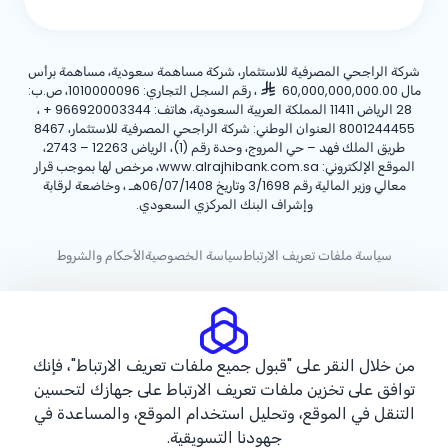
شركة الراجحي المصرفية للاستثمار، شركة مساهمة سعودية، مساهمة برأس
مال 60,000,000,000.00
، رقم السجل التجاري: 1010000096، ص.ب:
28 الرياض 11411 المملكة العربية السعودية، هاتف:
+ 966920003344
،
8001244455 العنوان الوطني: شركة الراجحي المصرفية للاستثمار، 8467
طريق الملك فهد – حي المروج، وحدة رقم (1)، الرياض 12263 – 2743،
الموقع الإلكتروني: www.alrajhibank.com.sa، مرخص لها بموجب قرار
معالي وزير المالية رقم 3/1698 وتاريخ 06/07/1408هـ ، وخاضعة لرقابة
وإشراف البنك المركزي السعودي.
سياسة ملفات تعريف الارتباط
سياسة الخصوصية
الأحكام والشروط
حقوق الطبع والنشر ©2026 مصرف الراجحي.
من خلال النقر على "قبول جميع ملفات تعريف الارتباط"، فإنك
توافق على تخزين ملفات تعريف الارتباط على جهازك لتحسين
التنقل في الموقع، وتحليل استخدام الموقع، والمساعدة في
جهودنا التسويقية.