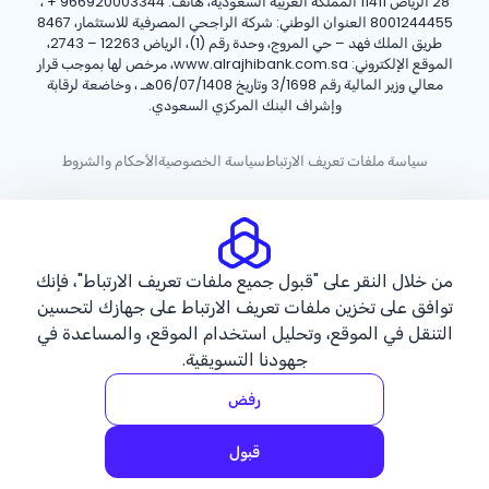
28 الرياض 11411 المملكة العربية السعودية، هاتف:
+ 966920003344
،
8001244455 العنوان الوطني: شركة الراجحي المصرفية للاستثمار، 8467
طريق الملك فهد – حي المروج، وحدة رقم (1)، الرياض 12263 – 2743،
الموقع الإلكتروني: www.alrajhibank.com.sa، مرخص لها بموجب قرار
معالي وزير المالية رقم 3/1698 وتاريخ 06/07/1408هـ ، وخاضعة لرقابة
وإشراف البنك المركزي السعودي.
سياسة ملفات تعريف الارتباط
سياسة الخصوصية
الأحكام والشروط
حقوق الطبع والنشر ©2026 مصرف الراجحي.
من خلال النقر على "قبول جميع ملفات تعريف الارتباط"، فإنك
توافق على تخزين ملفات تعريف الارتباط على جهازك لتحسين
التنقل في الموقع، وتحليل استخدام الموقع، والمساعدة في
جهودنا التسويقية.
رفض
قبول