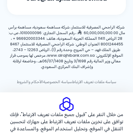
شركة الراجحي المصرفية للاستثمار، شركة مساهمة سعودية، مساهمة برأس
مال 60,000,000,000.00
، رقم السجل التجاري: 1010000096، ص.ب:
28 الرياض 11411 المملكة العربية السعودية، هاتف:
+ 966920003344
،
8001244455 العنوان الوطني: شركة الراجحي المصرفية للاستثمار، 8467
طريق الملك فهد – حي المروج، وحدة رقم (1)، الرياض 12263 – 2743،
الموقع الإلكتروني: www.alrajhibank.com.sa، مرخص لها بموجب قرار
معالي وزير المالية رقم 3/1698 وتاريخ 06/07/1408هـ ، وخاضعة لرقابة
وإشراف البنك المركزي السعودي.
سياسة ملفات تعريف الارتباط
سياسة الخصوصية
الأحكام والشروط
حقوق الطبع والنشر ©2026 مصرف الراجحي.
من خلال النقر على "قبول جميع ملفات تعريف الارتباط"، فإنك
توافق على تخزين ملفات تعريف الارتباط على جهازك لتحسين
التنقل في الموقع، وتحليل استخدام الموقع، والمساعدة في