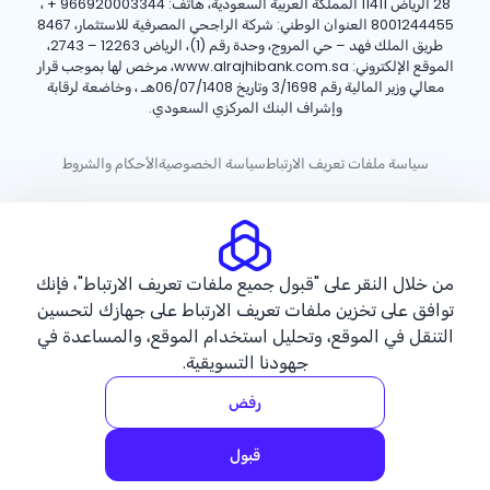
28 الرياض 11411 المملكة العربية السعودية، هاتف:
+ 966920003344
،
8001244455 العنوان الوطني: شركة الراجحي المصرفية للاستثمار، 8467
طريق الملك فهد – حي المروج، وحدة رقم (1)، الرياض 12263 – 2743،
الموقع الإلكتروني: www.alrajhibank.com.sa، مرخص لها بموجب قرار
معالي وزير المالية رقم 3/1698 وتاريخ 06/07/1408هـ ، وخاضعة لرقابة
وإشراف البنك المركزي السعودي.
سياسة ملفات تعريف الارتباط
سياسة الخصوصية
الأحكام والشروط
حقوق الطبع والنشر ©2026 مصرف الراجحي.
من خلال النقر على "قبول جميع ملفات تعريف الارتباط"، فإنك
توافق على تخزين ملفات تعريف الارتباط على جهازك لتحسين
التنقل في الموقع، وتحليل استخدام الموقع، والمساعدة في
جهودنا التسويقية.
رفض
قبول