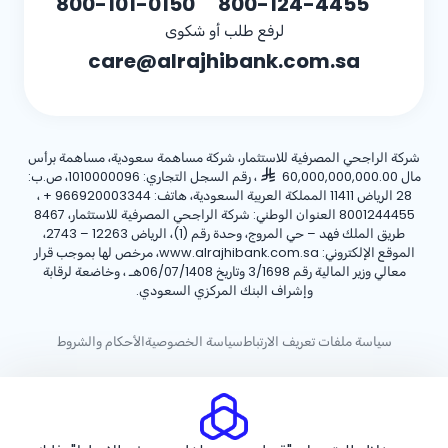
800-101-0150
800-124-4455
لرفع طلب أو شكوى
care@alrajhibank.com.sa
شركة الراجحي المصرفية للاستثمار، شركة مساهمة سعودية، مساهمة برأس
مال 60,000,000,000.00
، رقم السجل التجاري: 1010000096، ص.ب:
28 الرياض 11411 المملكة العربية السعودية، هاتف:
+ 966920003344
،
8001244455 العنوان الوطني: شركة الراجحي المصرفية للاستثمار، 8467
طريق الملك فهد – حي المروج، وحدة رقم (1)، الرياض 12263 – 2743،
الموقع الإلكتروني: www.alrajhibank.com.sa، مرخص لها بموجب قرار
معالي وزير المالية رقم 3/1698 وتاريخ 06/07/1408هـ ، وخاضعة لرقابة
وإشراف البنك المركزي السعودي.
سياسة ملفات تعريف الارتباط
سياسة الخصوصية
الأحكام والشروط
حقوق الطبع والنشر ©2026 مصرف الراجحي.