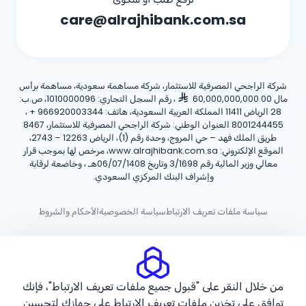
care@alrajhibank.com.sa
شركة الراجحي المصرفية للاستثمار، شركة مساهمة سعودية، مساهمة برأس
مال 60,000,000,000.00
، رقم السجل التجاري: 1010000096، ص.ب:
28 الرياض 11411 المملكة العربية السعودية، هاتف:
+ 966920003344
،
8001244455 العنوان الوطني: شركة الراجحي المصرفية للاستثمار، 8467
طريق الملك فهد – حي المروج، وحدة رقم (1)، الرياض 12263 – 2743،
الموقع الإلكتروني: www.alrajhibank.com.sa، مرخص لها بموجب قرار
معالي وزير المالية رقم 3/1698 وتاريخ 06/07/1408هـ ، وخاضعة لرقابة
وإشراف البنك المركزي السعودي.
سياسة ملفات تعريف الارتباط
سياسة الخصوصية
الأحكام والشروط
حقوق الطبع والنشر ©2026 مصرف الراجحي.
من خلال النقر على "قبول جميع ملفات تعريف الارتباط"، فإنك
توافق على تخزين ملفات تعريف الارتباط على جهازك لتحسين