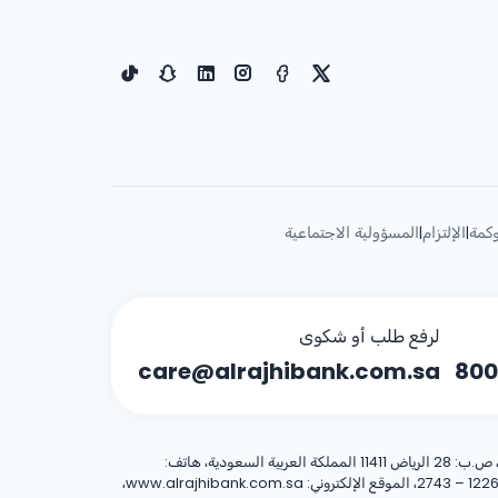
كمة
الإلتزام
المسؤولية الاجتماعية
|
|
لرفع طلب أو شكوى
care@alrajhibank.com.sa
800
، 8001244455 العنوان الوطني: شركة الراجحي المصرفية للاستثمار، 8467 طريق الملك فهد – حي المروج، وحدة رقم (1)، الرياض 12263 – 2743، الموقع الإلكتروني: www.alrajhibank.com.sa،