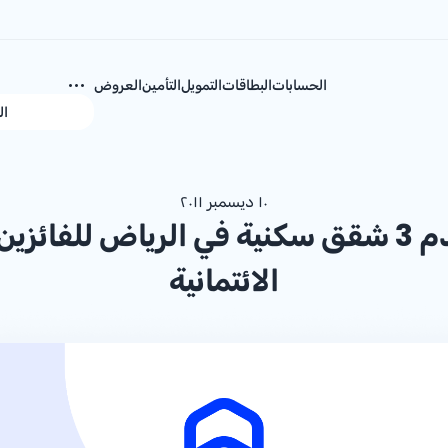
الحسابات
البطاقات
التمويل
التأمين
العروض
ال
١٠ ديسمبر ٢٠١١
مصرف الراجحي يقدم 3 شقق سكنية في الرياض ل
الائتمانية