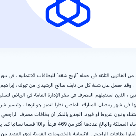
فائزين الثلاثة في حملة "اربح شقة" للبطاقات الائتمانية ، في دورته
. وقد حصل على شقة كل من نايف صالح الرشيدي من تبوك ، إبراهيم عب
بي ، الذين استقبلهم المصرف في مقر الإدارة العامة في الرياض لتسلي
ها في شهر رمضان المبارك الماضي نظرا لتميز جوائزها ، وتيسير شروط
تثناء ودون شروط أو قيود. الجدير بالذكر أن بطاقات مصرف الراجحي 
فرع من فروع المصرف المنتشرة في جميع أنحاء ال
املوا بطاقات الراجحي الائتمانية بالخصومات الفورية لدى العديد م