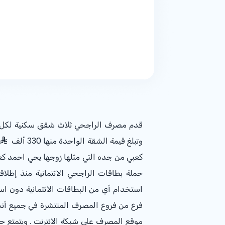
قدم مصرف الراجحي ثلاث شقق سكنية لكل من ال
وتبلغ قيمة الشقة الواحدة منها 330 ألف
كعبي من جده التي مثلها زوجها يحي احمد كع
حملة بطاقات الراجحي الائتمانية منذ إطلاق
استخدام أي من البطاقات الائتمانية دون اس
موقع المصرف على شبكة الانترنت . ويتمتع ح