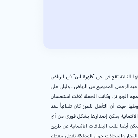
ا الثانية تقع في حي "ظهرة لبن" في الرياض
دالرحمن المديميغ من الرياض ، وليلي علي
مهم الجوائز . وكانت الحملة لاقت استحسان
ها حيث أن التأهل للفوز كان تلقائياً عند
الائتمانية يمكن إصدارها بشكل فوري من أي
مملكة والبالغ عددها أكثر من 469 فرعاً، و101 قسما نسائيا كما يمكن أيضا طلب البطاقات الائتمانية عن طريق
ن التجار والمحلات حول المملكة تغطي معظم