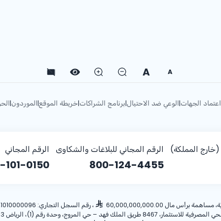
A
A
اعتماد الجهات
الوعي ضد الاحتيال
برنامج الشراكات
خريطة الموقع
الموردون
الحو
|
|
|
|
|
خارج المملكة)
الرقم المجاني للبلاغات والشكاوى
الرقم المجاني
-101-0150
800-124-4455
أس مال 60,000,000,000.00
، رقم السجل التجاري: 1010000096، ص.ب: 28 الرياض 11411 المملكة العربية السعودية، هاتف: