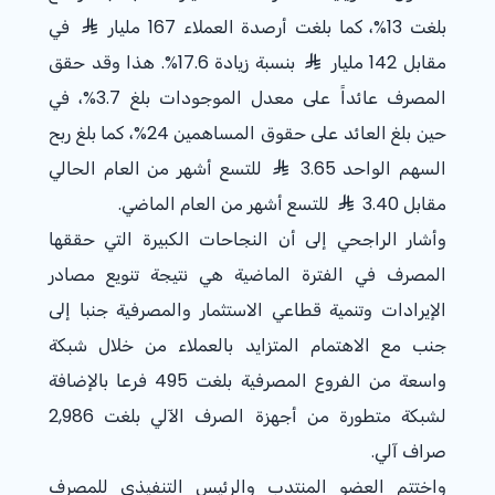
بلغت
%13
، كما بلغت أرصدة العملاء 167 مليار
في
مقابل 142 مليار
بنسبة زيادة
%17.6
. هذا وقد حقق
المصرف عائداً على معدل الموجودات بلغ
%3.7
، في
حين بلغ العائد على حقوق المساهمين
%24
، كما بلغ ربح
السهم الواحد 3.65
للتسع أشهر من العام الحالي
مقابل 3.40
للتسع أشهر من العام الماضي.
وأشار الراجحي إلى أن النجاحات الكبيرة التي حققها
المصرف في الفترة الماضية هي نتيجة تنويع مصادر
الإيرادات وتنمية قطاعي الاستثمار والمصرفية جنبا إلى
جنب مع الاهتمام المتزايد بالعملاء من خلال شبكة
واسعة من الفروع المصرفية بلغت 495 فرعا بالإضافة
لشبكة متطورة من أجهزة الصرف الآلي بلغت 2,986
صراف آلي.
واختتم العضو المنتدب والرئيس التنفيذي للمصرف