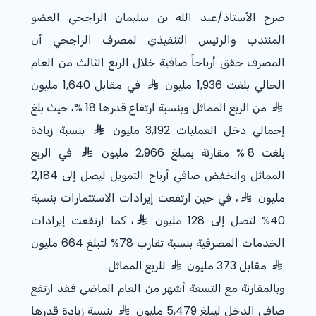
صرح الأستاذ/عبد الله بن سليمان الراجحي العضو
المنتدب والرئيس التنفيذي لمصرف الراجحي أن
المصرف حقق أرباحاً صافية خلال الربع الثالث من العام
الحالي بلغت 1,936 مليون
في مقابل 1,640 مليون
من الربع المماثل وبنسبة ارتفاع قدرها 18 %، حيث بلغ
إجمالي دخل العمليات 3,192 مليون
بنسبة زيادة
بلغت
% 8
مقارنة بمبلغ 2,966 مليون
في الربع
المماثل وانخفض صافي أرباح التمويل ليصل إلى 2,184
مليون
، في حين ارتفعت إيرادات الاستثمارات بنسبة
%40
لتصل إلى 128 مليون
، كما ارتفعت إيرادات
الخدمات المصرفية بنسبة تقارب
%78
لتبلغ 664 مليون
مقابل 373 مليون
للربع المماثل.
وبالمقارنة مع التسعة أشهر من العام الماضي فقد ارتفع
صافي الدخل ليبلغ 5,479 مليون
بنسبة زيادة قدرها