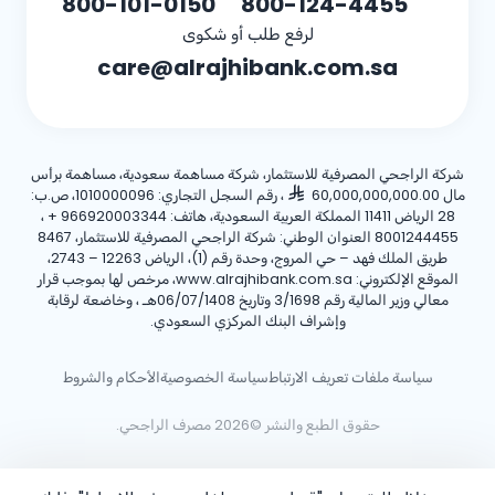
800-101-0150
800-124-4455
لرفع طلب أو شكوى
care@alrajhibank.com.sa
شركة الراجحي المصرفية للاستثمار، شركة مساهمة سعودية، مساهمة برأس
مال 60,000,000,000.00
، رقم السجل التجاري: 1010000096، ص.ب:
28 الرياض 11411 المملكة العربية السعودية، هاتف:
+ 966920003344
،
8001244455 العنوان الوطني: شركة الراجحي المصرفية للاستثمار، 8467
طريق الملك فهد – حي المروج، وحدة رقم (1)، الرياض 12263 – 2743،
الموقع الإلكتروني: www.alrajhibank.com.sa، مرخص لها بموجب قرار
معالي وزير المالية رقم 3/1698 وتاريخ 06/07/1408هـ ، وخاضعة لرقابة
وإشراف البنك المركزي السعودي.
سياسة ملفات تعريف الارتباط
سياسة الخصوصية
الأحكام والشروط
حقوق الطبع والنشر ©2026 مصرف الراجحي.