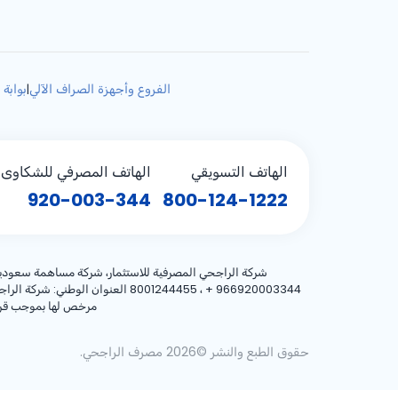
الفروع وأجهزة الصراف الآلي
بوابة 
|
الهاتف التسويقي
الهاتف المصرفي للشكاوى (
920-003-344
800-124-1222
شركة الراجحي المصرفية للاستثمار، شركة مساهمة سعودية، مساهمة بر
+ 966920003344
مرخص لها بموجب قرار معالي وزير المالية رقم 3/1698 وتا
حقوق الطبع والنشر ©2026 مصرف الراجحي.