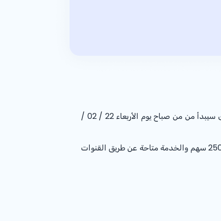
عزيزنا العميل نفيدكم بأن المصرف مشارك في الاكتتاب العام لشركة أعمال المياه والطاقة الدولية (أكوا باور) والذى سيبدأ من من صباح يوم الأربعاء 22 / 02 /
والحد الادنى للاكتتاب للفرد الواحد 10 أسهم ومضاعفاتها والحد الأقصى 250,000 سهم والخدمة متاحة عن طريق القنوات