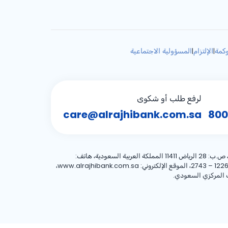
كمة
الإلتزام
المسؤولية الاجتماعية
|
|
لرفع طلب أو شكوى
care@alrajhibank.com.sa
800
، 8001244455 العنوان الوطني: شركة الراجحي المصرفية للاستثمار، 8467 طريق الملك فهد – حي المروج، وحدة رقم (1)، الرياض 12263 – 2743، الموقع الإلكتروني: www.alrajhibank.com.sa،