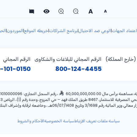
A
A
اعتماد الجهات
الوعي ضد الاحتيال
برنامج الشراكات
خريطة الموقع
الموردون
الحو
|
|
|
|
|
خارج المملكة)
الرقم المجاني للبلاغات والشكاوى
الرقم المجاني
-101-0150
800-124-4455
أس مال 60,000,000,000.00
، رقم السجل التجاري: 1010000096، ص.ب: 28 الرياض 11411 المملكة العربية السعودية، هاتف:
ريخ 06/07/1408هـ ، وخاضعة لرقابة وإشراف البنك المركزي السعودي.
سياسة ملفات تعريف الارتباط
سياسة الخصوصية
الأحكام والشروط