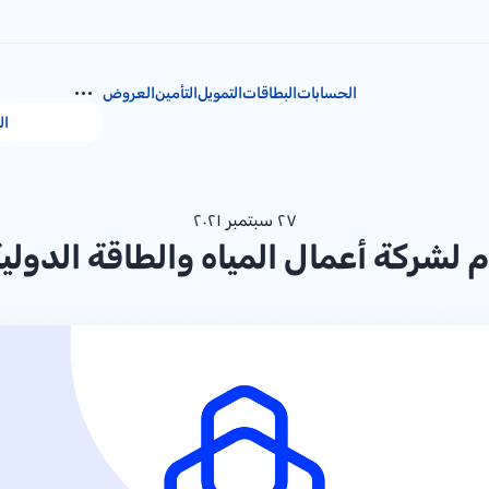
الحسابات
البطاقات
التمويل
التأمين
العروض
ال
٢٧ سبتمبر ٢٠٢١
م لشركة أعمال المياه والطاقة الدولية