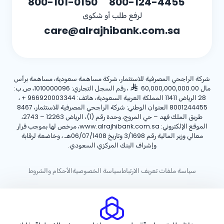
800-101-0150
800-124-4455
لرفع طلب أو شكوى
care@alrajhibank.com.sa
شركة الراجحي المصرفية للاستثمار، شركة مساهمة سعودية، مساهمة برأس
مال 60,000,000,000.00
، رقم السجل التجاري: 1010000096، ص.ب:
28 الرياض 11411 المملكة العربية السعودية، هاتف:
+ 966920003344
،
8001244455 العنوان الوطني: شركة الراجحي المصرفية للاستثمار، 8467
طريق الملك فهد – حي المروج، وحدة رقم (1)، الرياض 12263 – 2743،
الموقع الإلكتروني: www.alrajhibank.com.sa، مرخص لها بموجب قرار
معالي وزير المالية رقم 3/1698 وتاريخ 06/07/1408هـ ، وخاضعة لرقابة
وإشراف البنك المركزي السعودي.
سياسة ملفات تعريف الارتباط
سياسة الخصوصية
الأحكام والشروط
حقوق الطبع والنشر ©2026 مصرف الراجحي.