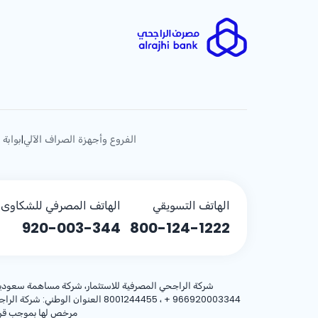
الفروع وأجهزة الصراف الآلي
بوابة 
|
الهاتف التسويقي
الهاتف المصرفي للشكاوى (
920-003-344
800-124-1222
شركة الراجحي المصرفية للاستثمار، شركة مساهمة سعودية، مساهمة بر
+ 966920003344
مرخص لها بموجب قرار معالي وزير المالية رقم 3/1698 وتا