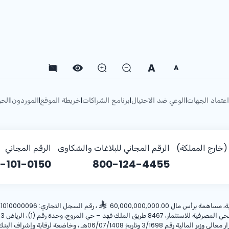
A
A
اعتماد الجهات
الوعي ضد الاحتيال
برنامج الشراكات
خريطة الموقع
الموردون
الحو
|
|
|
|
|
خارج المملكة)
الرقم المجاني للبلاغات والشكاوى
الرقم المجاني
-101-0150
800-124-4455
أس مال 60,000,000,000.00
، رقم السجل التجاري: 1010000096، ص.ب: 28 الرياض 11411 المملكة العربية السعودية، هاتف:
ريخ 06/07/1408هـ ، وخاضعة لرقابة وإشراف البنك المركزي السعودي.