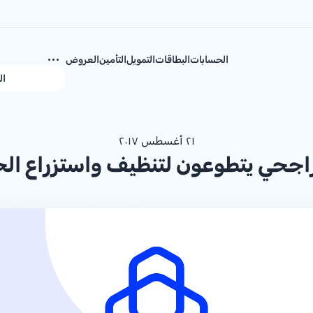
الحسابات
البطاقات
التمويل
التأمين
العروض
ال
٢١ أغسطس ٢٠١٧
جحي يتطوعون لتنظيف واستزراع الح