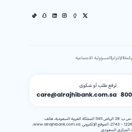
كمة
الإلتزام
المسؤولية الاجتماعية
|
|
لرفع طلب أو شكوى
care@alrajhibank.com.sa
800
، 8001244455 العنوان الوطني: شركة الراجحي المصرفية للاستثمار، 8467 طريق الملك فهد – حي المروج، وحدة رقم (1)، الرياض 12263 – 2743، الموقع الإلكتروني: www.alrajhibank.com.sa،