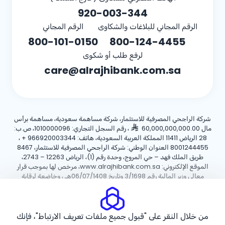
920-003-344
الرقم المجاني للبلاغات والشكاوى
الرقم المجاني
800-101-0150
800-124-4455
لرفع طلب أو شكوى
care@alrajhibank.com.sa
شركة الراجحي المصرفية للاستثمار، شركة مساهمة سعودية، مساهمة برأس
مال 60,000,000,000.00
، رقم السجل التجاري: 1010000096، ص.ب:
28 الرياض 11411 المملكة العربية السعودية، هاتف:
+ 966920003344
،
8001244455 العنوان الوطني: شركة الراجحي المصرفية للاستثمار، 8467
طريق الملك فهد – حي المروج، وحدة رقم (1)، الرياض 12263 – 2743،
الموقع الإلكتروني: www.alrajhibank.com.sa، مرخص لها بموجب قرار
معالي وزير المالية رقم 3/1698 وتاريخ 06/07/1408هـ ، وخاضعة لرقابة
وإشراف البنك المركزي السعودي.
سياسة ملفات تعريف الارتباط
سياسة الخصوصية
الأحكام والشروط
من خلال النقر على "قبول جميع ملفات تعريف الارتباط"، فإنك