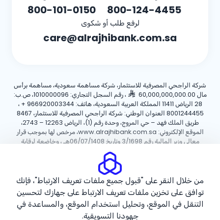
800-101-0150
800-124-4455
لرفع طلب أو شكوى
care@alrajhibank.com.sa
شركة الراجحي المصرفية للاستثمار، شركة مساهمة سعودية، مساهمة برأس
مال 60,000,000,000.00
، رقم السجل التجاري: 1010000096، ص.ب:
28 الرياض 11411 المملكة العربية السعودية، هاتف:
+ 966920003344
،
8001244455 العنوان الوطني: شركة الراجحي المصرفية للاستثمار، 8467
طريق الملك فهد – حي المروج، وحدة رقم (1)، الرياض 12263 – 2743،
الموقع الإلكتروني: www.alrajhibank.com.sa، مرخص لها بموجب قرار
معالي وزير المالية رقم 3/1698 وتاريخ 06/07/1408هـ ، وخاضعة لرقابة
وإشراف البنك المركزي السعودي.
سياسة ملفات تعريف الارتباط
سياسة الخصوصية
الأحكام والشروط
من خلال النقر على "قبول جميع ملفات تعريف الارتباط"، فإنك
توافق على تخزين ملفات تعريف الارتباط على جهازك لتحسين
حقوق الطبع والنشر ©2026 مصرف الراجحي.
التنقل في الموقع، وتحليل استخدام الموقع، والمساعدة في
جهودنا التسويقية.