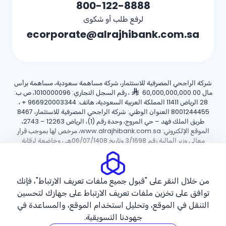
800-122-8888
لرفع طلب أو شكوى
ecorporate@alrajhibank.com.sa
شركة الراجحي المصرفية للاستثمار، شركة مساهمة سعودية، مساهمة برأس
مال 60,000,000,000.00
، رقم السجل التجاري: 1010000096، ص.ب:
28 الرياض 11411 المملكة العربية السعودية، هاتف:
+ 966920003344
،
8001244455 العنوان الوطني: شركة الراجحي المصرفية للاستثمار، 8467
طريق الملك فهد – حي المروج، وحدة رقم (1)، الرياض 12263 – 2743،
الموقع الإلكتروني: www.alrajhibank.com.sa، مرخص لها بموجب قرار
معالي وزير المالية رقم 3/1698 وتاريخ 06/07/1408هـ ، وخاضعة لرقابة
وإشراف البنك المركزي السعودي.
سياسة ملفات تعريف الارتباط
سياسة الخصوصية
الأحكام والشروط
من خلال النقر على "قبول جميع ملفات تعريف الارتباط"، فإنك
توافق على تخزين ملفات تعريف الارتباط على جهازك لتحسين
حقوق الطبع والنشر ©2026 مصرف الراجحي.
التنقل في الموقع، وتحليل استخدام الموقع، والمساعدة في
جهودنا التسويقية.