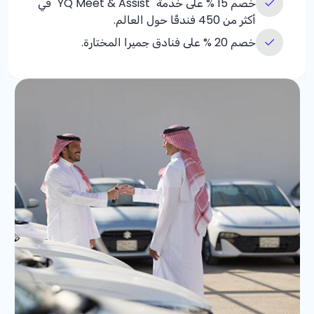
خصم
% 15
على خدمة "YQ Meet & Assist" في
أكثر من 450 فندقًا حول العالم.
خصم
% 20
على فنادق جميرا المختارة.