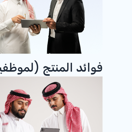
فوائد المنتج (لموظف