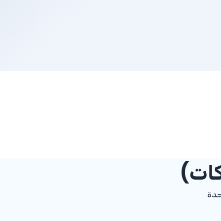
كات)
حدة