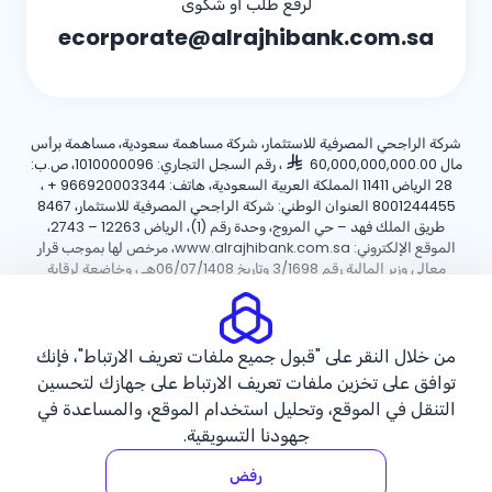
لرفع طلب أو شكوى
ecorporate@alrajhibank.com.sa
شركة الراجحي المصرفية للاستثمار، شركة مساهمة سعودية، مساهمة برأس
مال 60,000,000,000.00
، رقم السجل التجاري: 1010000096، ص.ب:
28 الرياض 11411 المملكة العربية السعودية، هاتف:
+ 966920003344
،
8001244455 العنوان الوطني: شركة الراجحي المصرفية للاستثمار، 8467
طريق الملك فهد – حي المروج، وحدة رقم (1)، الرياض 12263 – 2743،
الموقع الإلكتروني: www.alrajhibank.com.sa، مرخص لها بموجب قرار
معالي وزير المالية رقم 3/1698 وتاريخ 06/07/1408هـ ، وخاضعة لرقابة
وإشراف البنك المركزي السعودي.
سياسة ملفات تعريف الارتباط
سياسة الخصوصية
الأحكام والشروط
من خلال النقر على "قبول جميع ملفات تعريف الارتباط"، فإنك
توافق على تخزين ملفات تعريف الارتباط على جهازك لتحسين
حقوق الطبع والنشر ©2026 مصرف الراجحي.
التنقل في الموقع، وتحليل استخدام الموقع، والمساعدة في
جهودنا التسويقية.
رفض