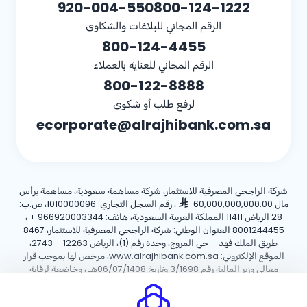
920-004-550
800-124-1222
الرقم المجاني للبلاغات والشكاوى
800-124-4455
الرقم المجاني للعناية بالعملاء
800-122-8888
لرفع طلب أو شكوى
ecorporate@alrajhibank.com.sa
شركة الراجحي المصرفية للاستثمار، شركة مساهمة سعودية، مساهمة برأس
مال 60,000,000,000.00
، رقم السجل التجاري: 1010000096، ص.ب:
28 الرياض 11411 المملكة العربية السعودية، هاتف:
+ 966920003344
،
8001244455 العنوان الوطني: شركة الراجحي المصرفية للاستثمار، 8467
طريق الملك فهد – حي المروج، وحدة رقم (1)، الرياض 12263 – 2743،
الموقع الإلكتروني: www.alrajhibank.com.sa، مرخص لها بموجب قرار
معالي وزير المالية رقم 3/1698 وتاريخ 06/07/1408هـ ، وخاضعة لرقابة
وإشراف البنك المركزي السعودي.