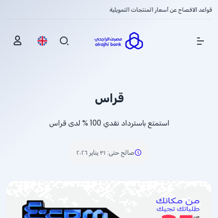
قواعد الافصاح عن أسعار المنتجات التمويلية
Show Menu
قراس
استمتع باسترداد نقدي
% 100
لدى قراس
صالح حتى
:
٣١ يناير ٢٠٢٦