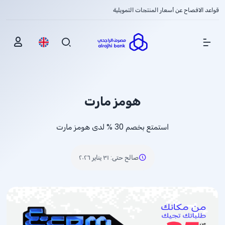
قواعد الافصاح عن أسعار المنتجات التمويلية
Show Menu
هومز مارت
استمتع بخصم
% 30
لدى هومز مارت
صالح حتى
:
٣١ يناير ٢٠٢٦