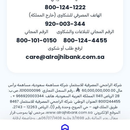
800-124-1222
الهاتف المصرفي للشكاوى (خارج المملكة)
920-003-344
الرقم المجاني للبلاغات والشكاوى
الرقم المجاني
800-101-0150
800-124-4455
لرفع طلب أو شكوى
care@alrajhibank.com.sa
شركة الراجحي المصرفية للاستثمار، شركة مساهمة سعودية، مساهمة برأس
مال 60,000,000,000.00
، رقم السجل التجاري: 1010000096، ص.ب:
28 الرياض 11411 المملكة العربية السعودية، هاتف:
+ 966920003344
،
8001244455 العنوان الوطني: شركة الراجحي المصرفية للاستثمار، 8467
طريق الملك فهد – حي المروج، وحدة رقم (1)، الرياض 12263 – 2743،
الموقع الإلكتروني: www.alrajhibank.com.sa، مرخص لها بموجب قرار
معالي وزير المالية رقم 3/1698 وتاريخ 06/07/1408هـ ، وخاضعة لرقابة
وإشراف البنك المركزي السعودي.