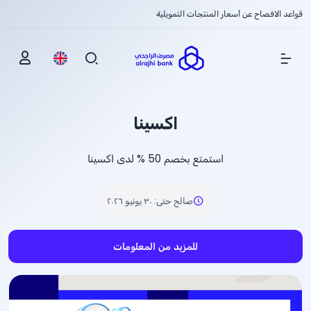
قواعد الافصاح عن أسعار المنتجات التمويلية
Show Menu
اكسينا
استمتع بخصم
% 50
لدى اكسينا
صالح حتى
:
٣٠ يونيو ٢٠٢٦
للمزيد من المعلومات