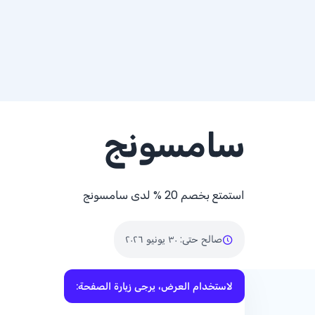
سامسونج
استمتع بخصم
% 20
لدى سامسونج
صالح حتى
:
٣٠ يونيو ٢٠٢٦
لاستخدام العرض، يرجى زيارة الصفحة: