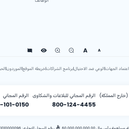
الوظائف
A
A
اعتماد الجهات
الوعي ضد الاحتيال
برنامج الشراكات
خريطة الموقع
الموردون
الحو
|
|
|
|
|
خارج المملكة)
الرقم المجاني للبلاغات والشكاوى
الرقم المجاني
-101-0150
800-124-4455
أس مال 60,000,000,000.00
، رقم السجل التجاري: 1010000096، ص.ب: 28 الرياض 11411 المملكة العربية السعودية، هاتف: