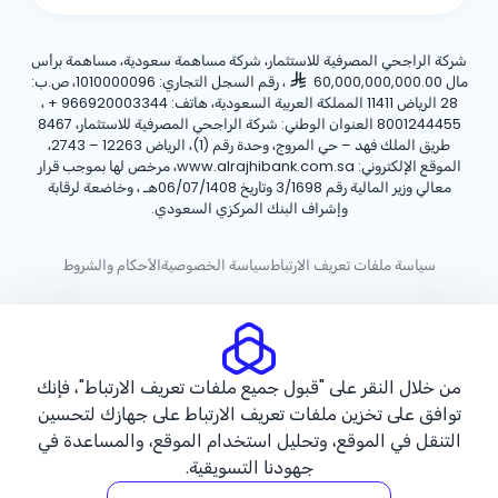
شركة الراجحي المصرفية للاستثمار، شركة مساهمة سعودية، مساهمة برأس
مال 60,000,000,000.00
، رقم السجل التجاري: 1010000096، ص.ب:
28 الرياض 11411 المملكة العربية السعودية، هاتف:
+ 966920003344
،
8001244455 العنوان الوطني: شركة الراجحي المصرفية للاستثمار، 8467
طريق الملك فهد – حي المروج، وحدة رقم (1)، الرياض 12263 – 2743،
الموقع الإلكتروني: www.alrajhibank.com.sa، مرخص لها بموجب قرار
معالي وزير المالية رقم 3/1698 وتاريخ 06/07/1408هـ ، وخاضعة لرقابة
وإشراف البنك المركزي السعودي.
سياسة ملفات تعريف الارتباط
سياسة الخصوصية
الأحكام والشروط
حقوق الطبع والنشر ©2026 مصرف الراجحي.
من خلال النقر على "قبول جميع ملفات تعريف الارتباط"، فإنك
توافق على تخزين ملفات تعريف الارتباط على جهازك لتحسين
التنقل في الموقع، وتحليل استخدام الموقع، والمساعدة في
جهودنا التسويقية.