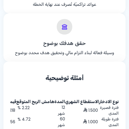
عوائد تراكميّة تُصرف عند نهاية الخطة
حقق هدفك بوضوح
وسيلة فعالة لبناء التزام مالي وتحقيق هدف محدد بوضوح
أمثلة توضيحية
نوع الادخار
الاستقطاع الشهري
المدة
هامش الربح المتوقع
قيمة الربح
فترة قصيرة
12
% 2.22
218
1.500
المدى
شهر
فترة طويلة
60
% 4.72
7,756
1.000
المدى
شهر