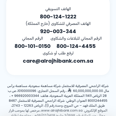
الهاتف التسويقي
800-124-1222
الهاتف المصرفي للشكاوى (خارج المملكة)
920-003-344
الرقم المجاني للبلاغات والشكاوى
الرقم المجاني
800-101-0150
800-124-4455
لرفع طلب أو شكوى
care@alrajhibank.com.sa
شركة الراجحي المصرفية للاستثمار، شركة مساهمة سعودية، مساهمة برأس
مال 60,000,000,000.00
، رقم السجل التجاري: 1010000096، ص.ب:
28 الرياض 11411 المملكة العربية السعودية، هاتف:
+ 966920003344
،
8001244455 العنوان الوطني: شركة الراجحي المصرفية للاستثمار، 8467
طريق الملك فهد – حي المروج، وحدة رقم (1)، الرياض 12263 – 2743،
الموقع الإلكتروني: www.alrajhibank.com.sa، مرخص لها بموجب قرار
معالي وزير المالية رقم 3/1698 وتاريخ 06/07/1408هـ ، وخاضعة لرقابة