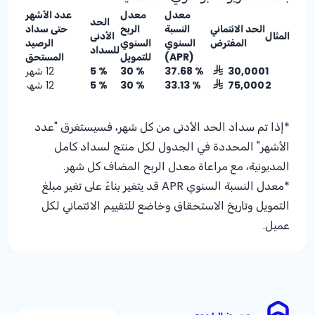
معدل
معدل
عدد الأشهر
الحد
الحد الائتماني
النسبة
الربح
حتى سداد
المثال
الأدنى
المفترض
السنوي
السنوي
الرصيد
للسداد
(APR)
للتمويل
المستحق
1
30,000
% 37.68
% 30
% 5
12 شهر
2
75,000
% 33.13
% 30
% 5
12 شهر
*إذا تم سداد الحد الأدنى من كل شهر، فسيستغرق "عدد
الأشهر" المحددة في الجدول لكل منتج لسداد كامل
المديونية، مع مراعاة معدل الربح المضاف كل شهر.
*معدل النسبة السنوي APR قد يتغير بناءً على تغير مبلغ
التمويل وتاريخ الاستحقاق وخاضع للتقييم الائتماني لكل
عميل.