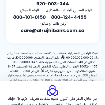
920-003-344
الرقم المجاني للبلاغات والشكاوى
الرقم المجاني
800-101-0150
800-124-4455
لرفع طلب أو شكوى
care@alrajhibank.com.sa
شركة الراجحي المصرفية للاستثمار، شركة مساهمة سعودية، مساهمة برأس
مال 60,000,000,000.00
، رقم السجل التجاري: 1010000096، ص.ب:
28 الرياض 11411 المملكة العربية السعودية، هاتف:
+ 966920003344
،
8001244455 العنوان الوطني: شركة الراجحي المصرفية للاستثمار، 8467
طريق الملك فهد – حي المروج، وحدة رقم (1)، الرياض 12263 – 2743،
الموقع الإلكتروني: www.alrajhibank.com.sa، مرخص لها بموجب قرار
معالي وزير المالية رقم 3/1698 وتاريخ 06/07/1408هـ ، وخاضعة لرقابة
وإشراف البنك المركزي السعودي.
سياسة ملفات تعريف الارتباط
سياسة الخصوصية
الأحكام والشروط
من خلال النقر على "قبول جميع ملفات تعريف الارتباط"، فإنك
توافق على تخزين ملفات تعريف الارتباط على جهازك لتحسين