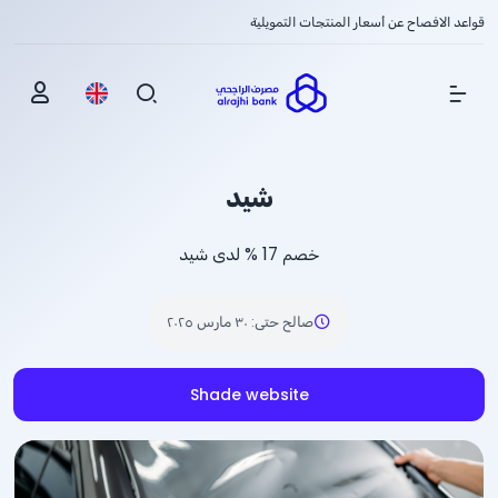
قواعد الافصاح عن أسعار المنتجات التمويلية
Show Menu
شيد
خصم
% 17
لدى شيد
صالح حتى
:
٣٠ مارس ٢٠٢٥
Shade website