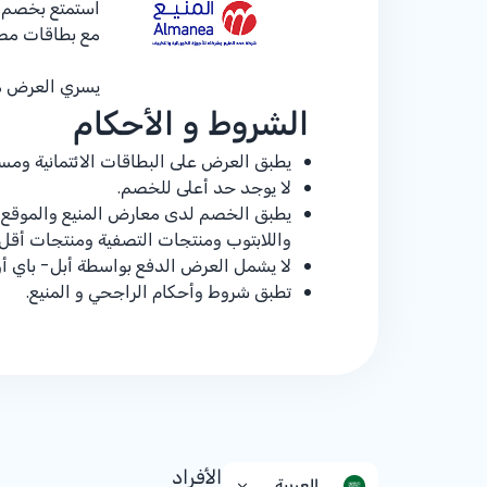
استمتع بخصم حصري إضافي 
مع بطاقات مصر
يسري العرض من 25 يناير إلى 1 فبرا
الشروط و الأحكام
يطبق العرض على البطاقات الائتمانية ومسب
لا يوجد حد أعلى للخصم.
يطبق الخصم لدى معارض المنيع والموقع ال
واللابتوب ومنتجات التصفية ومنتجات أقل ا
لا يشمل العرض الدفع بواسطة أبل- باي أو مدى باي أو سامسونج باي 
تطبق شروط وأحكام الراجحي و المنيع.
الأفراد
العربية