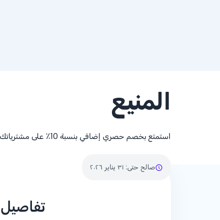
المنيع
استمتع بخصم حصري إضافي بنسبة 10٪ على مشترياتك لدى المنيع
صالح حتى
:
٣١ يناير ٢٠٢٦
تفاصيل