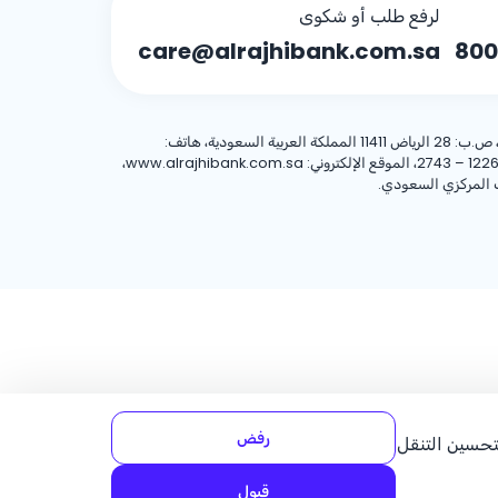
لرفع طلب أو شكوى
care@alrajhibank.com.sa
800
، 8001244455 العنوان الوطني: شركة الراجحي المصرفية للاستثمار، 8467 طريق الملك فهد – حي المروج، وحدة رقم (1)، الرياض 12263 – 2743، الموقع الإلكتروني: www.alrajhibank.com.sa،
رفض
لتحسين التنقل
قبول