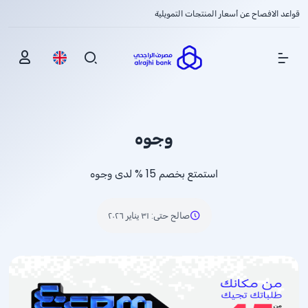
قواعد الافصاح عن أسعار المنتجات التمويلية
Show Menu
وجوه
استمتع بخصم
% 15
لدى وجوه
صالح حتى
:
٣١ يناير ٢٠٢٦