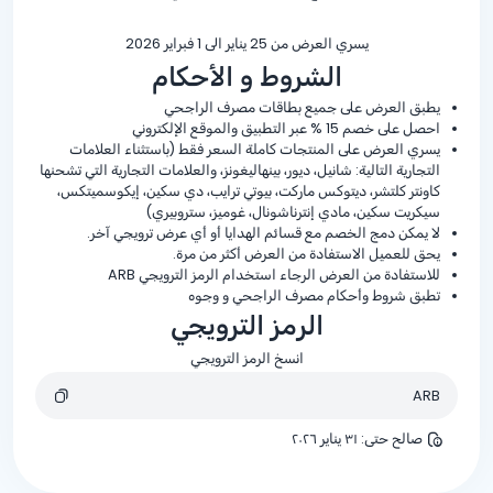
يسري العرض من 25 يناير الى 1 فبراير 2026
الشروط و الأحكام
يطبق العرض على جميع بطاقات مصرف الراجحي
احصل على خصم
% 15
عبر التطبيق والموقع الإلكتروني
يسري العرض على المنتجات كاملة السعر فقط (باستثناء العلامات
التجارية التالية: شانيل، ديور، بينهاليغونز، والعلامات التجارية التي تشحنها
كاونتر كلتشر، ديتوكس ماركت، بيوتي ترايب، دي سكين، إيكوسميتكس،
سيكريت سكين، مادي إنترناشونال، غوميز، ستروبيري)
لا يمكن دمج الخصم مع قسائم الهدايا أو أي عرض ترويجي آخر.
يحق للعميل الاستفادة من العرض أكثر من مرة.
للاستفادة من العرض الرجاء استخدام الرمز الترويجي ARB
تطبق شروط وأحكام مصرف الراجحي و وجوه
الرمز الترويجي
انسخ الرمز الترويجي
ARB
صالح حتى
:
٣١ يناير ٢٠٢٦