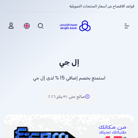
قواعد الافصاح عن أسعار المنتجات التمويلية
Show Menu
إل جي
استمتع بخصم إضافي
% 15
لدى إل جي
صالح حتى
:
٣١ يناير ٢٠٢٦