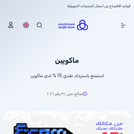
قواعد الافصاح عن أسعار المنتجات التمويلية
Show Menu
ماكويين
استمتع باسترداد نقدي
% 15
لدى ماكوين
صالح حتى
:
٣١ يناير ٢٠٢٦