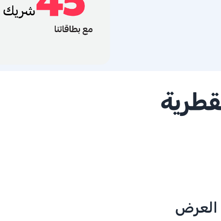
قطرية
 العرض