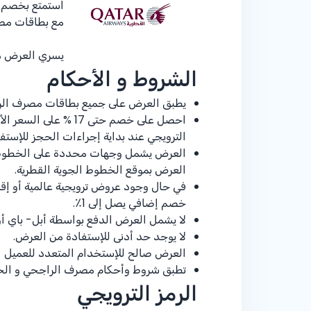
استمتع بخصم
مع بطاقات مص
يسري العرض من 25 يناير– 1 فبراي
الشروط و الأحكام
يطبق العرض على جميع بطاقات مصرف الر
احصل على خصم حتى
% 17
الترويجي عند بداية إجراءات الحجز للإستف
العرض يشمل وجهات محددة على الخطوط الجو
العرض بموقع الخطوط الجوية القطرية.
في حال وجود عروض ترويجية عالمية أو إقل
خصم إضافي يصل إلى 1٪.
لا يشمل العرض الدفع بواسطة أبل- باي أو
لا يوجد حد أدنى للإستفادة من العرض.
العرض صالح للإستخدام المتعدد للعميل ا
تطبق شروط وأحكام مصرف الراجحي و الخط
الرمز الترويجي