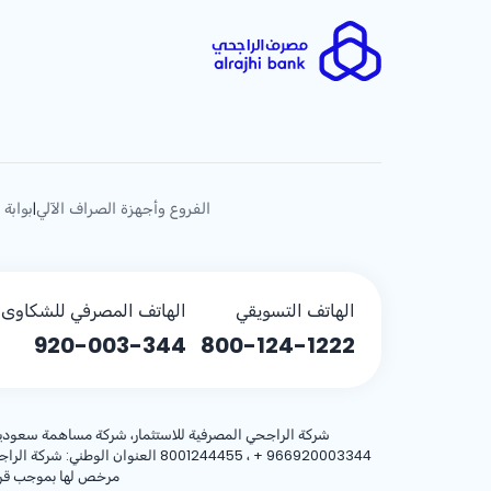
الفروع وأجهزة الصراف الآلي
بوابة 
|
الهاتف التسويقي
الهاتف المصرفي للشكاوى (
920-003-344
800-124-1222
شركة الراجحي المصرفية للاستثمار، شركة مساهمة سعودية، مساهمة بر
+ 966920003344
مرخص لها بموجب قرار معالي وزير المالية رقم 3/1698 وتا