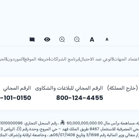
A
A
اعتماد الجهات
الوعي ضد الاحتيال
برنامج الشراكات
خريطة الموقع
الموردون
الحو
|
|
|
|
|
خارج المملكة)
الرقم المجاني للبلاغات والشكاوى
الرقم المجاني
-101-0150
800-124-4455
أس مال 60,000,000,000.00
، رقم السجل التجاري: 1010000096، ص.ب: 28 الرياض 11411 المملكة العربية السعودية، هاتف:
ريخ 06/07/1408هـ ، وخاضعة لرقابة وإشراف البنك المركزي السعودي.