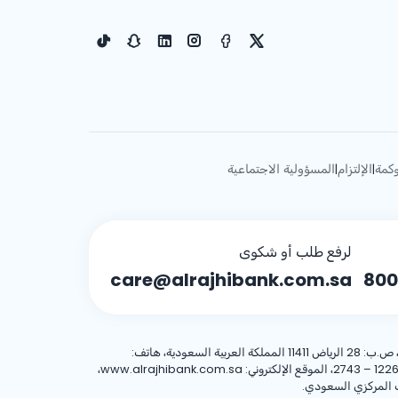
كمة
الإلتزام
المسؤولية الاجتماعية
|
|
لرفع طلب أو شكوى
care@alrajhibank.com.sa
800
، 8001244455 العنوان الوطني: شركة الراجحي المصرفية للاستثمار، 8467 طريق الملك فهد – حي المروج، وحدة رقم (1)، الرياض 12263 – 2743، الموقع الإلكتروني: www.alrajhibank.com.sa،