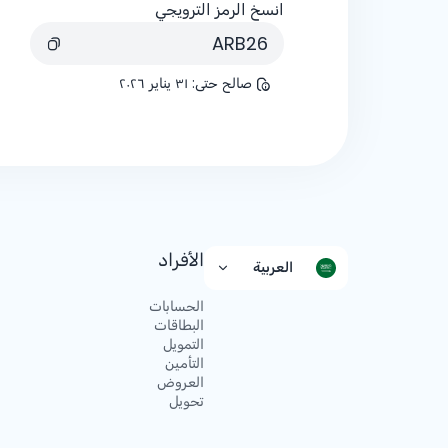
انسخ الرمز الترويجي
ARB26
صالح حتى
:
٣١ يناير ٢٠٢٦
الأفراد
العربية
الحسابات
البطاقات
التمويل
التأمين
العروض
تحويل