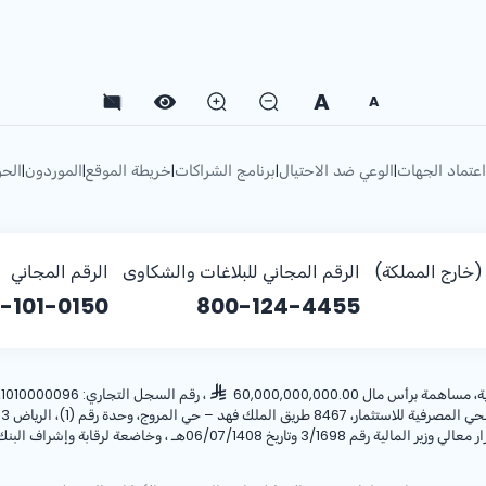
A
A
اعتماد الجهات
الوعي ضد الاحتيال
برنامج الشراكات
خريطة الموقع
الموردون
الحو
|
|
|
|
|
خارج المملكة)
الرقم المجاني للبلاغات والشكاوى
الرقم المجاني
-101-0150
800-124-4455
أس مال 60,000,000,000.00
، رقم السجل التجاري: 1010000096، ص.ب: 28 الرياض 11411 المملكة العربية السعودية، هاتف:
ريخ 06/07/1408هـ ، وخاضعة لرقابة وإشراف البنك المركزي السعودي.