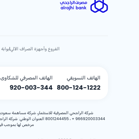
الفروع وأجهزة الصراف الآلي
بوابة 
|
الهاتف التسويقي
الهاتف المصرفي للشكاوى (
920-003-344
800-124-1222
شركة الراجحي المصرفية للاستثمار، شركة مساهمة سعودية، مساهمة بر
+ 966920003344
مرخص لها بموجب قرار معالي وزير المالية رقم 3/1698 وتا