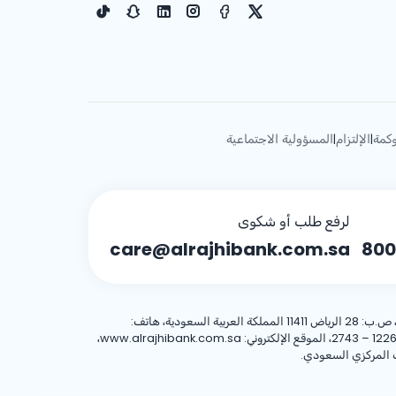
كمة
الإلتزام
المسؤولية الاجتماعية
|
|
لرفع طلب أو شكوى
care@alrajhibank.com.sa
800
، 8001244455 العنوان الوطني: شركة الراجحي المصرفية للاستثمار، 8467 طريق الملك فهد – حي المروج، وحدة رقم (1)، الرياض 12263 – 2743، الموقع الإلكتروني: www.alrajhibank.com.sa،