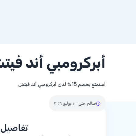
أبركرومبي أند في
استمتع بخصم
% 15
لدى أبركرومبي أند فيتش
صالح حتى
:
٣٠ يوليو ٢٠٢٦
تفاصيل