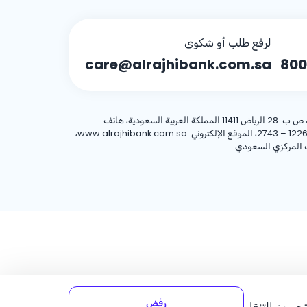
لرفع طلب أو شكوى
care@alrajhibank.com.sa
800
، 8001244455 العنوان الوطني: شركة الراجحي المصرفية للاستثمار، 8467 طريق الملك فهد – حي المروج، وحدة رقم (1)، الرياض 12263 – 2743، الموقع الإلكتروني: www.alrajhibank.com.sa،
رفض
لتحسين التنقل