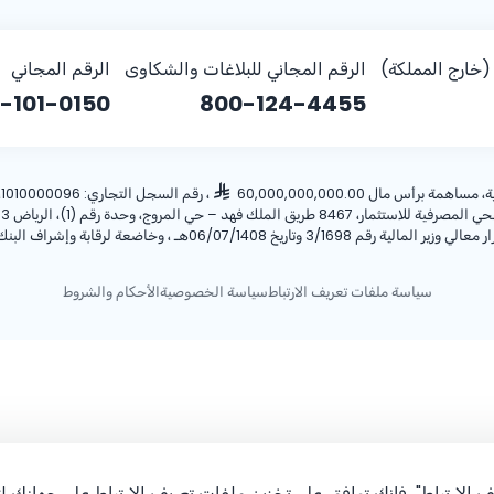
خارج المملكة)
الرقم المجاني للبلاغات والشكاوى
الرقم المجاني
-101-0150
800-124-4455
أس مال 60,000,000,000.00
، رقم السجل التجاري: 1010000096، ص.ب: 28 الرياض 11411 المملكة العربية السعودية، هاتف:
ريخ 06/07/1408هـ ، وخاضعة لرقابة وإشراف البنك المركزي السعودي.
سياسة ملفات تعريف الارتباط
سياسة الخصوصية
الأحكام والشروط
 الارتباط"، فإنك توافق على تخزين ملفات تعريف الارتباط على جهازك 