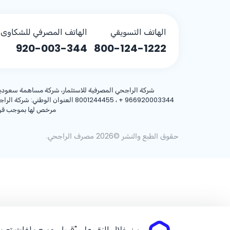
الهاتف التسويقي
الهاتف المصرفي للشكاوى (
920-003-344
800-124-1222
شركة الراجحي المصرفية للاستثمار، شركة مساهمة سعودية، مساهمة بر
+ 966920003344
مرخص لها بموجب قرار معالي وزير المالية رقم 3/1698 وتا
حقوق الطبع والنشر ©2026 مصرف الراجحي.
من خلال النقر على "قبول جميع ملفات تعريف