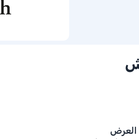
تش
 العرض