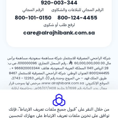
920-003-344
الرقم المجاني للبلاغات والشكاوى
الرقم المجاني
800-101-0150
800-124-4455
لرفع طلب أو شكوى
care@alrajhibank.com.sa
شركة الراجحي المصرفية للاستثمار، شركة مساهمة سعودية، مساهمة برأس
مال 60,000,000,000.00
، رقم السجل التجاري: 1010000096، ص.ب:
28 الرياض 11411 المملكة العربية السعودية، هاتف:
+ 966920003344
،
8001244455 العنوان الوطني: شركة الراجحي المصرفية للاستثمار، 8467
طريق الملك فهد – حي المروج، وحدة رقم (1)، الرياض 12263 – 2743،
الموقع الإلكتروني: www.alrajhibank.com.sa، مرخص لها بموجب قرار
معالي وزير المالية رقم 3/1698 وتاريخ 06/07/1408هـ ، وخاضعة لرقابة
وإشراف البنك المركزي السعودي.
سياسة ملفات تعريف الارتباط
سياسة الخصوصية
الأحكام والشروط
من خلال النقر على "قبول جميع ملفات تعريف الارتباط"، فإنك
توافق على تخزين ملفات تعريف الارتباط على جهازك لتحسين
حقوق الطبع والنشر ©2026 مصرف الراجحي.