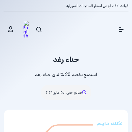
قواعد الافصاح عن أسعار المنتجات التمويلية
Show Menu
حناء رغد
استمتع بخصم
% 20
لدى حناء رغد
صالح حتى
:
٢٥ مايو ٢٠٢٦