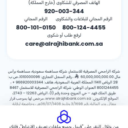
الهاتف المصرفي للشكاوى (خارج المملكة)
920-003-344
الرقم المجاني للبلاغات والشكاوى
الرقم المجاني
800-101-0150
800-124-4455
لرفع طلب أو شكوى
care@alrajhibank.com.sa
شركة الراجحي المصرفية للاستثمار، شركة مساهمة سعودية، مساهمة برأس
مال 60,000,000,000.00
، رقم السجل التجاري: 1010000096، ص.ب:
28 الرياض 11411 المملكة العربية السعودية، هاتف:
+ 966920003344
،
8001244455 العنوان الوطني: شركة الراجحي المصرفية للاستثمار، 8467
طريق الملك فهد – حي المروج، وحدة رقم (1)، الرياض 12263 – 2743،
الموقع الإلكتروني: www.alrajhibank.com.sa، مرخص لها بموجب قرار
معالي وزير المالية رقم 3/1698 وتاريخ 06/07/1408هـ ، وخاضعة لرقابة
وإشراف البنك المركزي السعودي.
سياسة ملفات تعريف الارتباط
سياسة الخصوصية
الأحكام والشروط
من خلال النقر على "قبول جميع ملفات تعريف الارتباط"، فإنك