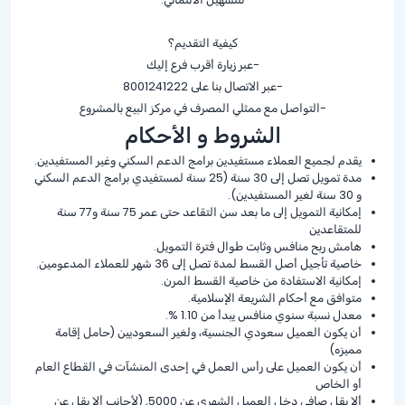
كيفية التقديم؟
-عبر زيارة أقرب فرع إليك
-عبر الاتصال بنا على 8001241222
-التواصل مع ممثلي المصرف في مركز البيع بالمشروع
الشروط و الأحكام
يقدم لجميع العملاء مستفيدين برامج الدعم السكني وغير المستفيدين.
مدة تمويل تصل إلى 30 سنة (25 سنة لمستفيدي برامج الدعم السكني
و 30 سنة لغير المستفيدين).
إمكانية التمويل إلى ما بعد سن التقاعد حتى عمر 75 سنة و77 سنة
للمتقاعدين
هامش ربح منافس وثابت طوال فترة التمويل.
خاصية تأجيل أصل القسط لمدة تصل إلى 36 شهر للعملاء المدعومين.
إمكانية الاستفادة من خاصية القسط المرن.
متوافق مع أحكام الشريعة الإسلامية.
معدل نسبة سنوي منافس يبدأ من 1.10 %.
أن يكون العميل سعودي الجنسية، ولغير السعوديين (حامل إقامة
مميزه)
أن يكون العميل على رأس العمل في إحدى المنشآت في القطاع العام
أو الخاص
ألا يقل صافي دخل العميل الشهري عن 5000, (لأجانب ألا يقل عن