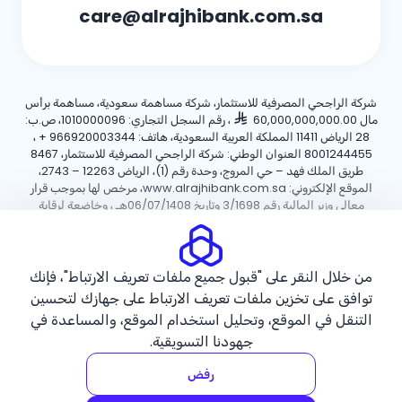
care@alrajhibank.com.sa
شركة الراجحي المصرفية للاستثمار، شركة مساهمة سعودية، مساهمة برأس
مال 60,000,000,000.00
، رقم السجل التجاري: 1010000096، ص.ب:
28 الرياض 11411 المملكة العربية السعودية، هاتف:
+ 966920003344
،
8001244455 العنوان الوطني: شركة الراجحي المصرفية للاستثمار، 8467
طريق الملك فهد – حي المروج، وحدة رقم (1)، الرياض 12263 – 2743،
الموقع الإلكتروني: www.alrajhibank.com.sa، مرخص لها بموجب قرار
معالي وزير المالية رقم 3/1698 وتاريخ 06/07/1408هـ ، وخاضعة لرقابة
وإشراف البنك المركزي السعودي.
سياسة ملفات تعريف الارتباط
سياسة الخصوصية
الأحكام والشروط
من خلال النقر على "قبول جميع ملفات تعريف الارتباط"، فإنك
توافق على تخزين ملفات تعريف الارتباط على جهازك لتحسين
حقوق الطبع والنشر ©2026 مصرف الراجحي.
التنقل في الموقع، وتحليل استخدام الموقع، والمساعدة في
جهودنا التسويقية.
رفض