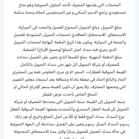
المنتجات التي يقدمها المصرف كأحد الحلول التمويلية وهو متاح
لمستفيدي برامج الدعم السكني و غير المستفيدين لتملك وحدة سكنية.
مبلغ التمويل: مبلغ التمويل الممنوح للعميل والمثبت في الموازنة.
الاستحقاق: الاستحقاق التعاقدي لمنتجات التمويل الممنوحة للعميل
والمثبتة في الموازنة. ويكون هذا تاريخ الدفعة النهائية لمنتجات التمويل
الذي يجري فيه سداد أصل المبلغ (وجميع الأرباح) المُتبقية.
مبلغ الدفعة الشهرية: مبلغ القسط الذي يتعين على العميل سداده
للمصرف أو شركة التمويل كل شهر حتى سداد التمويل بالكامل.
القيمة السوقية للعقارات: السعر الذي جرى التفاوض عليه بين المشتري
الجاد والبائع الجاد في صفقة عادلة وشفافة بعد استيفاء معايير التقييم
التي وضعتها المصارف. ولا يجوز أن تكون القيمة بسعر الإدراج الحالي أو
المبلغ الخاص بأحدث عرض للعقار.
نسبة التمويل إلى القيمة: نسبة التمويل التي يحددها المصرف أو شركة
التمويل إلى قيمة العقار المشتري والمُحددة بصفتها القيمة السوقية للعقار
نوع السداد: سداد الربح فقط أو كلاً من أصل المبلغ والربح أو غير ذلك
رسوم السداد المبكر: رسوم يتعين على العميل سدادها إلى الجهة التمويلية
في حالة سداد العميل للتمويل مبكرًا وقبل مدة الاستحقاق المجدولة
للتسهيل الائتماني.