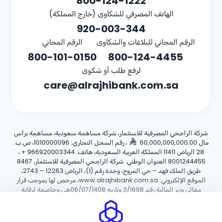
800-124-1222
الهاتف المصرفي للشكاوى (خارج المملكة)
920-003-344
الرقم المجاني للبلاغات والشكاوى
الرقم المجاني
800-101-0150
800-124-4455
لرفع طلب أو شكوى
care@alrajhibank.com.sa
شركة الراجحي المصرفية للاستثمار، شركة مساهمة سعودية، مساهمة برأس
مال 60,000,000,000.00
، رقم السجل التجاري: 1010000096، ص.ب:
28 الرياض 11411 المملكة العربية السعودية، هاتف:
+ 966920003344
،
8001244455 العنوان الوطني: شركة الراجحي المصرفية للاستثمار، 8467
طريق الملك فهد – حي المروج، وحدة رقم (1)، الرياض 12263 – 2743،
الموقع الإلكتروني: www.alrajhibank.com.sa، مرخص لها بموجب قرار
معالي وزير المالية رقم 3/1698 وتاريخ 06/07/1408هـ ، وخاضعة لرقابة
وإشراف البنك المركزي السعودي.