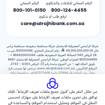
الرقم المجاني للبلاغات والشكاوى
الرقم المجاني
800-101-0150
800-124-4455
لرفع طلب أو شكوى
care@alrajhibank.com.sa
شركة الراجحي المصرفية للاستثمار، شركة مساهمة سعودية، مساهمة برأس
مال 60,000,000,000.00
، رقم السجل التجاري: 1010000096، ص.ب:
28 الرياض 11411 المملكة العربية السعودية، هاتف:
+ 966920003344
،
8001244455 العنوان الوطني: شركة الراجحي المصرفية للاستثمار، 8467
طريق الملك فهد – حي المروج، وحدة رقم (1)، الرياض 12263 – 2743،
الموقع الإلكتروني: www.alrajhibank.com.sa، مرخص لها بموجب قرار
معالي وزير المالية رقم 3/1698 وتاريخ 06/07/1408هـ ، وخاضعة لرقابة
وإشراف البنك المركزي السعودي.
سياسة ملفات تعريف الارتباط
سياسة الخصوصية
الأحكام والشروط
من خلال النقر على "قبول جميع ملفات تعريف الارتباط"، فإنك
توافق على تخزين ملفات تعريف الارتباط على جهازك لتحسين
حقوق الطبع والنشر ©2026 مصرف الراجحي.
التنقل في الموقع، وتحليل استخدام الموقع، والمساعدة في