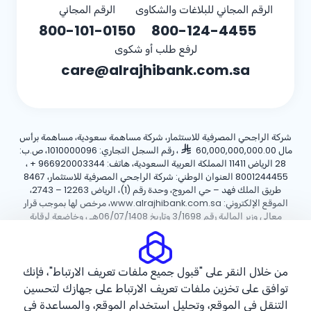
الرقم المجاني للبلاغات والشكاوى
الرقم المجاني
800-101-0150
800-124-4455
لرفع طلب أو شكوى
care@alrajhibank.com.sa
شركة الراجحي المصرفية للاستثمار، شركة مساهمة سعودية، مساهمة برأس
مال 60,000,000,000.00
، رقم السجل التجاري: 1010000096، ص.ب:
28 الرياض 11411 المملكة العربية السعودية، هاتف:
+ 966920003344
،
8001244455 العنوان الوطني: شركة الراجحي المصرفية للاستثمار، 8467
طريق الملك فهد – حي المروج، وحدة رقم (1)، الرياض 12263 – 2743،
الموقع الإلكتروني: www.alrajhibank.com.sa، مرخص لها بموجب قرار
معالي وزير المالية رقم 3/1698 وتاريخ 06/07/1408هـ ، وخاضعة لرقابة
وإشراف البنك المركزي السعودي.
سياسة ملفات تعريف الارتباط
سياسة الخصوصية
الأحكام والشروط
من خلال النقر على "قبول جميع ملفات تعريف الارتباط"، فإنك
توافق على تخزين ملفات تعريف الارتباط على جهازك لتحسين
حقوق الطبع والنشر ©2026 مصرف الراجحي.
التنقل في الموقع، وتحليل استخدام الموقع، والمساعدة في