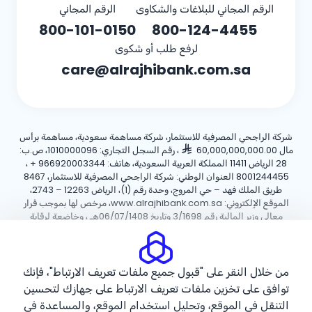
الرقم المجاني للبلاغات والشكاوى
الرقم المجاني
800-101-0150
800-124-4455
لرفع طلب أو شكوى
care@alrajhibank.com.sa
شركة الراجحي المصرفية للاستثمار، شركة مساهمة سعودية، مساهمة برأس
مال 60,000,000,000.00
، رقم السجل التجاري: 1010000096، ص.ب:
28 الرياض 11411 المملكة العربية السعودية، هاتف:
+ 966920003344
،
8001244455 العنوان الوطني: شركة الراجحي المصرفية للاستثمار، 8467
طريق الملك فهد – حي المروج، وحدة رقم (1)، الرياض 12263 – 2743،
الموقع الإلكتروني: www.alrajhibank.com.sa، مرخص لها بموجب قرار
معالي وزير المالية رقم 3/1698 وتاريخ 06/07/1408هـ ، وخاضعة لرقابة
وإشراف البنك المركزي السعودي.
سياسة ملفات تعريف الارتباط
سياسة الخصوصية
الأحكام والشروط
من خلال النقر على "قبول جميع ملفات تعريف الارتباط"، فإنك
توافق على تخزين ملفات تعريف الارتباط على جهازك لتحسين
حقوق الطبع والنشر ©2026 مصرف الراجحي.
التنقل في الموقع، وتحليل استخدام الموقع، والمساعدة في