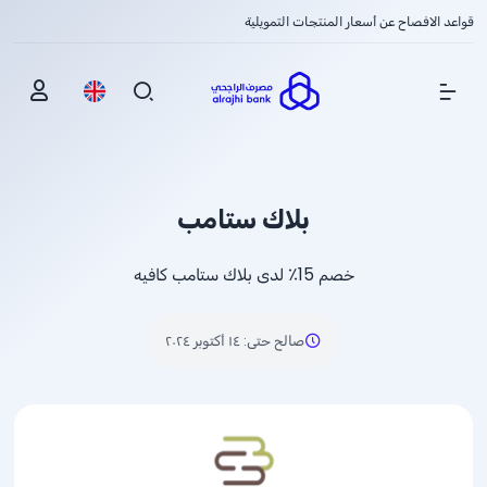
قواعد الافصاح عن أسعار المنتجات التمويلية
Show Menu
بلاك ستامب
خصم 15٪ لدى بلاك ستامب كافيه
صالح حتى
:
١٤ أكتوبر ٢٠٢٤