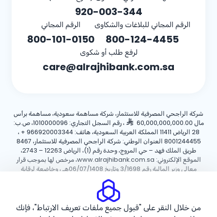
920-003-344
الرقم المجاني للبلاغات والشكاوى
الرقم المجاني
800-101-0150
800-124-4455
لرفع طلب أو شكوى
care@alrajhibank.com.sa
شركة الراجحي المصرفية للاستثمار، شركة مساهمة سعودية، مساهمة برأس
مال 60,000,000,000.00
، رقم السجل التجاري: 1010000096، ص.ب:
28 الرياض 11411 المملكة العربية السعودية، هاتف:
+ 966920003344
،
8001244455 العنوان الوطني: شركة الراجحي المصرفية للاستثمار، 8467
طريق الملك فهد – حي المروج، وحدة رقم (1)، الرياض 12263 – 2743،
الموقع الإلكتروني: www.alrajhibank.com.sa، مرخص لها بموجب قرار
معالي وزير المالية رقم 3/1698 وتاريخ 06/07/1408هـ ، وخاضعة لرقابة
وإشراف البنك المركزي السعودي.
سياسة ملفات تعريف الارتباط
سياسة الخصوصية
الأحكام والشروط
من خلال النقر على "قبول جميع ملفات تعريف الارتباط"، فإنك