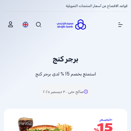
قواعد الافصاح عن أسعار المنتجات التمويلية
Show Menu
برجر كنج
استمتع بخصم
% 15
لدى برجر كنج
صالح حتى
:
٣٠ ديسمبر ٢٠٢٥