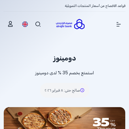
قواعد الافصاح عن أسعار المنتجات التمويلية
Show Menu
دومينوز
استمتع بخصم
% 35
لدى دومينوز
صالح حتى
:
٨ فبراير ٢٠٢٦